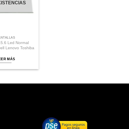
XISTENCIAS
ANTALLAS
15.6 Led Normal
Dell Lenovo Toshiba
EER MÁS