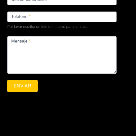
Teléfono
*
Por favor escriba un teléfono activo para contacto
Mensaje
*
ENVIAR