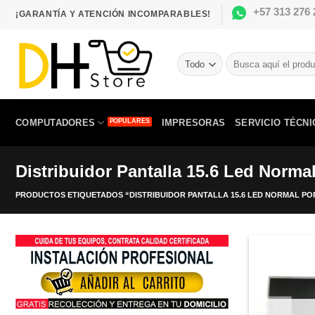
Saltar
+57 313 276 
¡GARANTÍA Y ATENCIÓN INCOMPARABLES!
al
contenido
Buscar
por:
COMPUTADORES
IMPRESORAS
SERVICIO TÉCNI
Distribuidor Pantalla 15.6 Led Norma
PRODUCTOS ETIQUETADOS “DISTRIBUIDOR PANTALLA 15.6 LED NORMAL PO