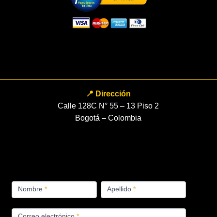
📍 Dirección
Calle 128C N° 55 – 13 Piso 2
Bogotá – Colombia
FORMULARIO
Nombre
*
Apellido
*
PRODUCTOS
Correo electrónico
*