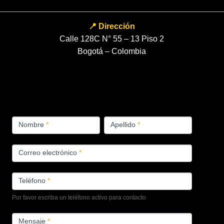
📍 Dirección
Calle 128C N° 55 – 13 Piso 2
Bogotá – Colombia
FORMULARIO
Nombre
*
Apellido
*
PRODUCTOS
Correo electrónico
*
Teléfono
*
Por favor escriba un teléfono activo para contacto
Mensaje
*