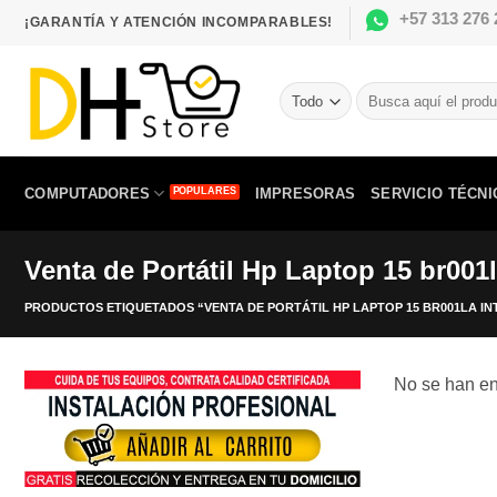
Saltar
+57 313 276 
¡GARANTÍA Y ATENCIÓN INCOMPARABLES!
al
contenido
Buscar
por:
COMPUTADORES
IMPRESORAS
SERVICIO TÉCNI
Venta de Portátil Hp Laptop 15 br001l
PRODUCTOS ETIQUETADOS “VENTA DE PORTÁTIL HP LAPTOP 15 BR001LA IN
No se han en