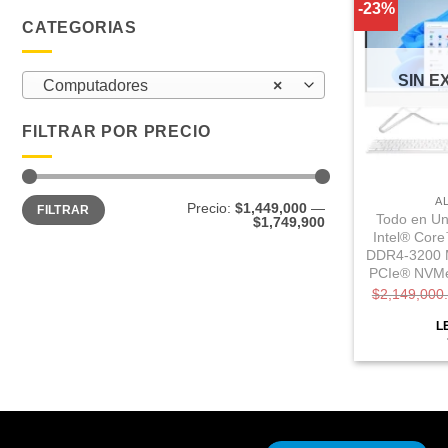
-23%
CATEGORIAS
SIN E
Computadores
×
FILTRAR POR PRECIO
Precio
Precio
A
Precio:
$1,449,000
—
FILTRAR
mínimo
máximo
Todo en Un
$1,749,900
Intel® Cor
DDR4-3200 
PCIe® NVM
$
2,149,000
L