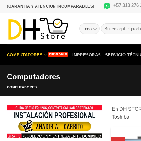
Saltar
+57 313 276 
¡GARANTÍA Y ATENCIÓN INCOMPARABLES!
al
contenido
Buscar
por:
COMPUTADORES
IMPRESORAS
SERVICIO TÉCNI
Computadores
COMPUTADORES
En DH STORE 
Toshiba.