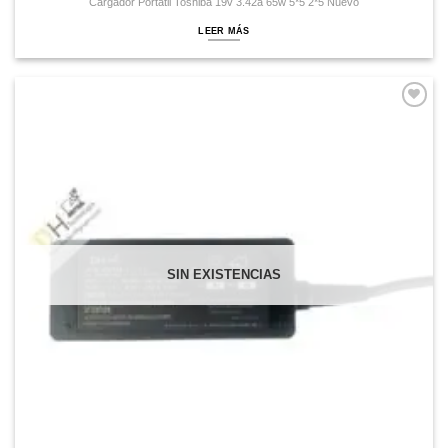
Cargador Portátil Toshiba 19v 3.42a 65w 5*5 2*5 Nuevo
LEER MÁS
Comprar
Despues
SIN EXISTENCIAS