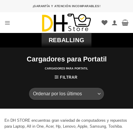
Saltar
¡GARANTÍA Y ATENCIÓN INCOMPARABLES!
al
contenido
REBALLING
Cargadores para Portatil
CARGADORES PARA PORTATIL
FILTRAR
En DH STORE encuentras gran variedad de computadores y repuestos
para Laptop, All in One, Acer, Hp, Lenovo, Apple, Samsung, Toshiba.