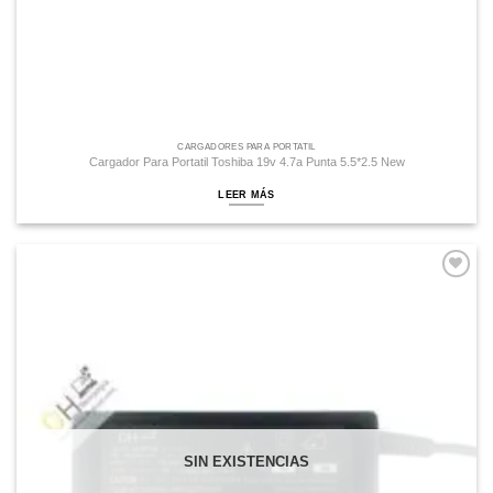
CARGADORES PARA PORTATIL
Cargador Para Portatil Toshiba 19v 4.7a Punta 5.5*2.5 New
LEER MÁS
Comprar
Despues
SIN EXISTENCIAS