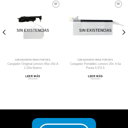
Comprar
Comprar
Despues
Despues
SIN EXISTENCIAS
SIN EXISTENCIAS
CARGADORES PARA PORTATIL
CARGADORES PARA PORTATIL
Cargador Original Lenovo 45w 20v A
Cargador Portátiles Lenovo 20v 4.5a
2.25a Nuevo
Punta 5.5*2.5
LEER MÁS
LEER MÁS