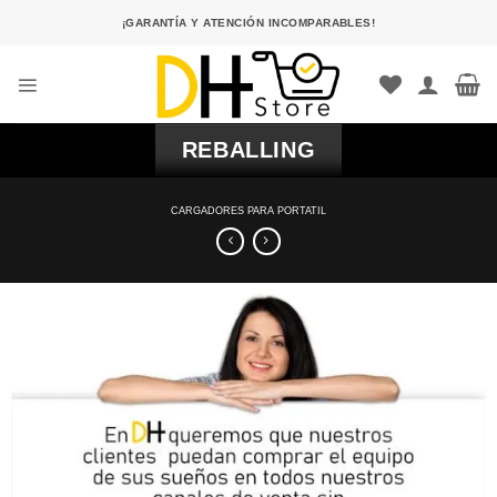
Saltar
¡GARANTÍA Y ATENCIÓN INCOMPARABLES!
al
contenido
REBALLING
CARGADORES PARA PORTATIL