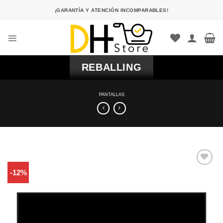
Saltar
¡GARANTÍA Y ATENCIÓN INCOMPARABLES!
al
contenido
REBALLING
PANTALLAS
-12%
Comprar
Despues