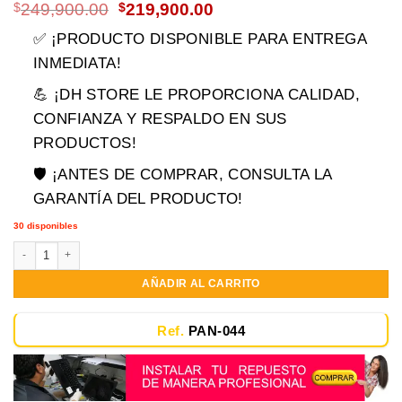
El
El
$
249,900.00
$
219,900.00
precio
precio
✅ ¡PRODUCTO DISPONIBLE PARA ENTREGA
original
actual
era:
es:
INMEDIATA!
$249,900.00.
$219,900.00.
💪 ¡DH STORE LE PROPORCIONA CALIDAD,
CONFIANZA Y RESPALDO EN SUS
PRODUCTOS!
🛡️ ¡ANTES DE COMPRAR, CONSULTA LA
GARANTÍA DEL PRODUCTO!
30 disponibles
Pantalla 14.0 nano Slim 30 Pines Ips Hp Toshiba Acer Lenovo cantidad
AÑADIR AL CARRITO
Ref.
PAN-044