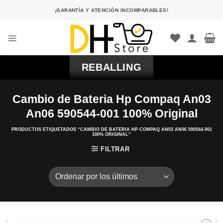
Saltar
¡GARANTÍA Y ATENCIÓN INCOMPARABLES!
al
contenido
REBALLING
Cambio de Bateria Hp Compaq An03
An06 590544-001 100% Original
PRODUCTOS ETIQUETADOS “CAMBIO DE BATERIA HP COMPAQ AN03 AN06 590544-001
100% ORIGINAL”
FILTRAR