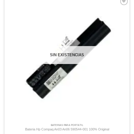
Comprar
Despues
SIN EXISTENCIAS
BATERÍAS PARA PORTÁTIL
Bateria Hp Compaq An03 An06 590544-001 100% Original