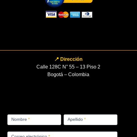
📍 Dirección
Calle 128C N° 55 – 13 Piso 2
Bogotá – Colombia
FORMULARIO
Nombre
*
Apellido
*
PRODUCTOS
Correo electrónico
*