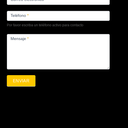
Teléfono
*
Por favor escriba un teléfono activo para contacto
Mensaje
*
ENVIAR