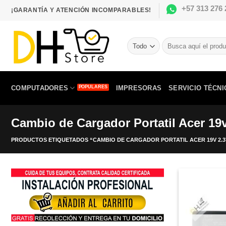
Saltar
+57 313 276 
¡GARANTÍA Y ATENCIÓN INCOMPARABLES!
al
contenido
Buscar
por:
COMPUTADORES
IMPRESORAS
SERVICIO TÉCNI
Cambio de Cargador Portatil Acer 19v 
PRODUCTOS ETIQUETADOS “CAMBIO DE CARGADOR PORTATIL ACER 19V 2.37