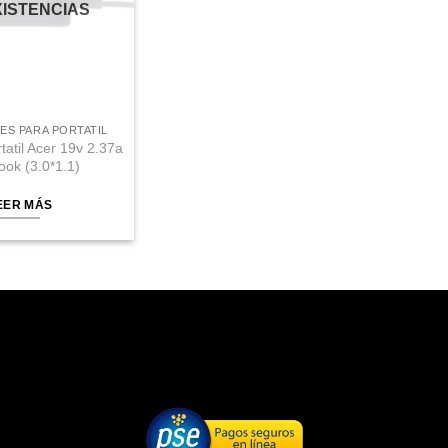
XISTENCIAS
S PARA PORTATIL
tatil Acer 19v 2.37a
ook (3.0*1.1)
EER MÁS