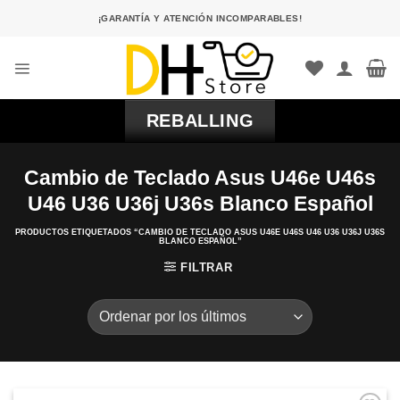
Saltar
¡GARANTÍA Y ATENCIÓN INCOMPARABLES!
al
contenido
REBALLING
Cambio de Teclado Asus U46e U46s
U46 U36 U36j U36s Blanco Español
PRODUCTOS ETIQUETADOS “CAMBIO DE TECLADO ASUS U46E U46S U46 U36 U36J U36S
BLANCO ESPAÑOL”
FILTRAR