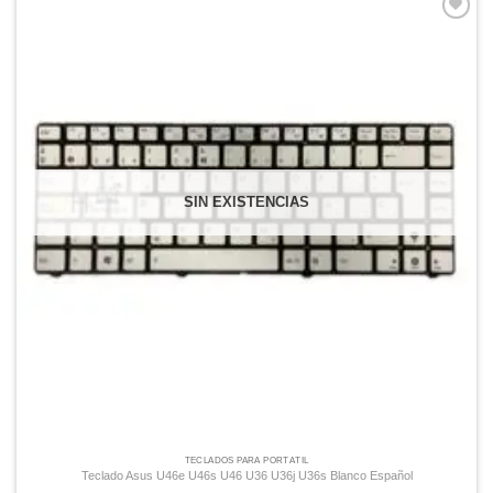
Comprar
Despues
SIN EXISTENCIAS
TECLADOS PARA PORTÁTIL
Teclado Asus U46e U46s U46 U36 U36j U36s Blanco Español