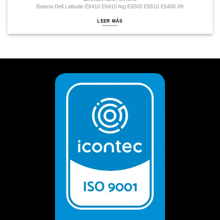
Bateria Dell Latitude E6410 E6410 Atg E6500 E6510 E6400 Xfr
LEER MÁS