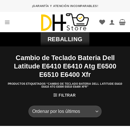
Saltar
¡GARANTÍA Y ATENCIÓN INCOMPARABLES!
al
contenido
REBALLING
Cambio de Teclado Bateria Dell
Latitude E6410 E6410 Atg E6500
E6510 E6400 Xfr
PRODUCTOS ETIQUETADOS “CAMBIO DE TECLADO BATERIA DELL LATITUDE E6410
E6410 ATG E6500 E6510 E6400 XFR”
FILTRAR