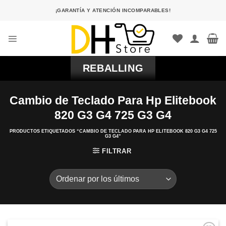
Saltar
¡GARANTÍA Y ATENCIÓN INCOMPARABLES!
al
contenido
REBALLING
Cambio de Teclado Para Hp Elitebook
820 G3 G4 725 G3 G4
PRODUCTOS ETIQUETADOS “CAMBIO DE TECLADO PARA HP ELITEBOOK 820 G3 G4 725
G3 G4”
FILTRAR