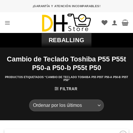
Saltar
¡GARANTÍA Y ATENCIÓN INCOMPARABLES!
al
contenido
REBALLING
Cambio de Teclado Toshiba P55 P55t
P50-a P50-b P55t P50
PRODUCTOS ETIQUETADOS “CAMBIO DE TECLADO TOSHIBA P55 P55T P50-A P50-B P55T
P50”
FILTRAR