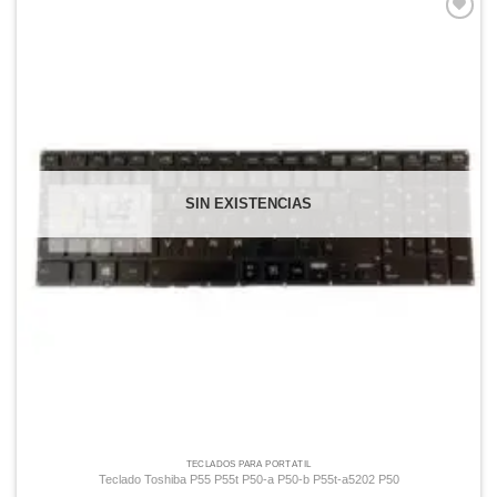
Comprar
Despues
SIN EXISTENCIAS
TECLADOS PARA PORTÁTIL
Teclado Toshiba P55 P55t P50-a P50-b P55t-a5202 P50