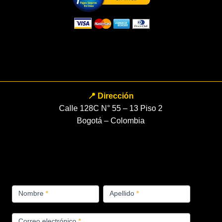
📍 Dirección
Calle 128C N° 55 – 13 Piso 2
Bogotá – Colombia
FORMULARIO
Nombre
*
Apellido
*
PRODUCTOS
Correo electrónico
*