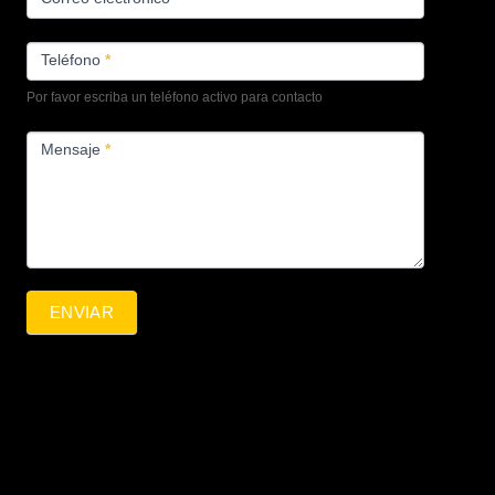
Teléfono
*
Por favor escriba un teléfono activo para contacto
Mensaje
*
ENVIAR