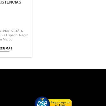
XISTENCIAS
 PARA PORTÁTIL
13-s Español Negro
in Marco
EER MÁS