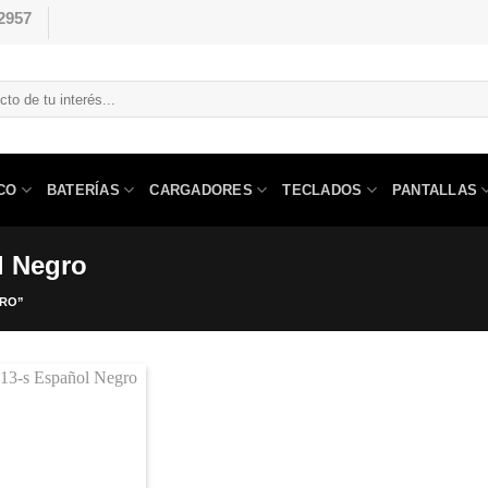
2957
CO
BATERÍAS
CARGADORES
TECLADOS
PANTALLAS
l Negro
GRO”
Comprar
Despues