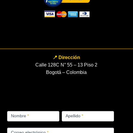
📍 Dirección
Calle 128C N° 55 – 13 Piso 2
Bogotá – Colombia
FORMULARIO
Nombre
*
Apellido
*
PRODUCTOS
Correo electrónico
*