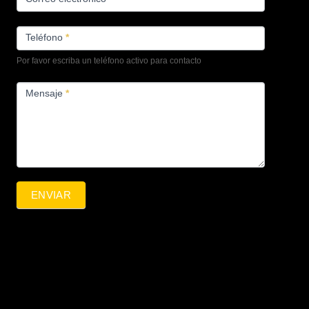
Teléfono
*
Por favor escriba un teléfono activo para contacto
Mensaje
*
ENVIAR