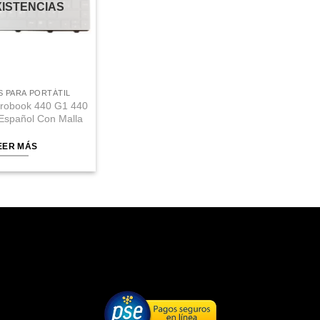
XISTENCIAS
 PARA PORTÁTIL
Probook 440 G1 440
Español Con Malla
EER MÁS