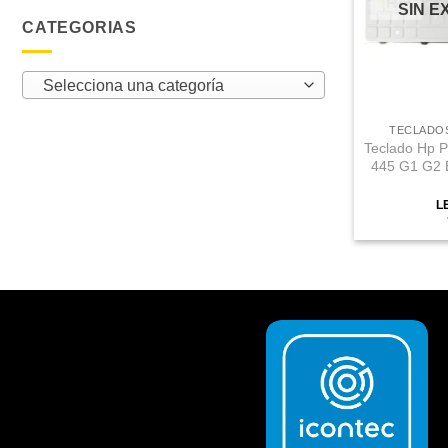
SIN E
CATEGORIAS
Selecciona una categoría
TECLADOS
Teclado Hp 
445 G1 G2 
L