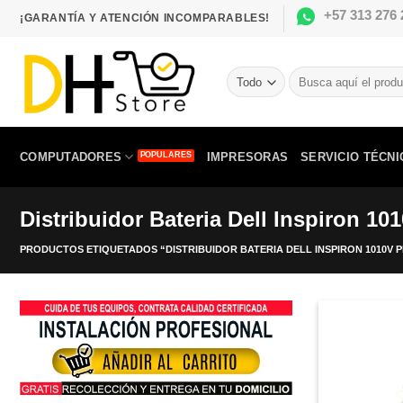
Saltar
+57 313 276 
¡GARANTÍA Y ATENCIÓN INCOMPARABLES!
al
contenido
Buscar
por:
COMPUTADORES
IMPRESORAS
SERVICIO TÉCNI
Distribuidor Bateria Dell Inspiron 10
PRODUCTOS ETIQUETADOS “DISTRIBUIDOR BATERIA DELL INSPIRON 1010V PP19