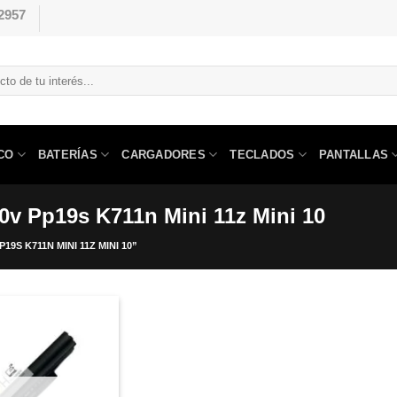
2957
CO
BATERÍAS
CARGADORES
TECLADOS
PANTALLAS
10v Pp19s K711n Mini 11z Mini 10
S K711N MINI 11Z MINI 10”
Comprar
Despues