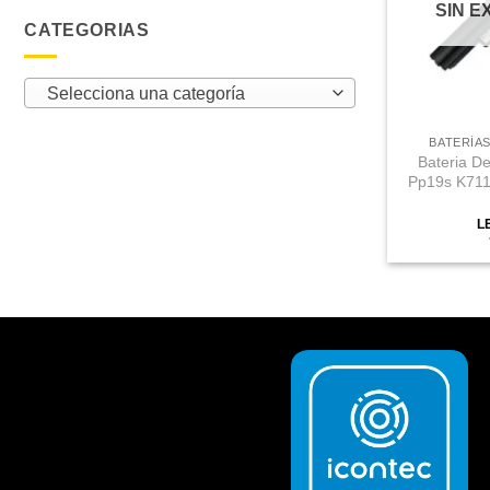
SIN E
CATEGORIAS
Selecciona una categoría
BATERÍAS
Bateria De
Pp19s K711n
L