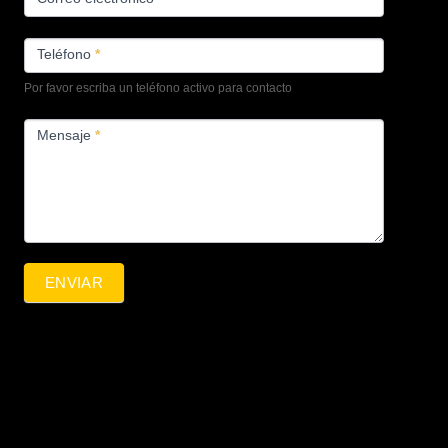
Teléfono
*
Por favor escriba un teléfono activo para contacto
Mensaje
*
ENVIAR