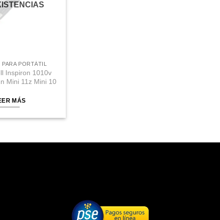
XISTENCIAS
 PARA PORTÁTIL
ll Inspiron 1010v
 Mini 11z Mini 10
EER MÁS