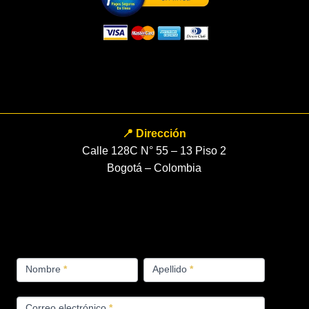
📍 Dirección
Calle 128C N° 55 – 13 Piso 2
Bogotá – Colombia
FORMULARIO
Nombre
*
Apellido
*
PRODUCTOS
Correo electrónico
*