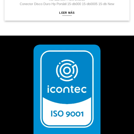
Conector Disco Duro Hp Portátil 15-db000 15-db0005 15-db New
LEER MÁS