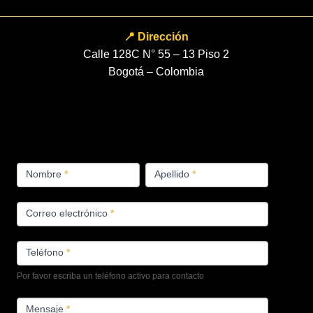
📍 Dirección
Calle 128C N° 55 – 13 Piso 2
Bogotá – Colombia
FORMULARIO
Nombre
*
Apellido
*
PRODUCTOS
Correo electrónico
*
Teléfono
*
Por favor escriba un teléfono activo para contacto
Mensaje
*