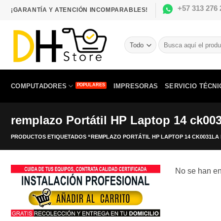
Saltar
+57 313 276 
¡GARANTÍA Y ATENCIÓN INCOMPARABLES!
al
contenido
Buscar
por:
COMPUTADORES
IMPRESORAS
SERVICIO TÉCNI
remplazo Portátil HP Laptop 14 ck003
PRODUCTOS ETIQUETADOS “REMPLAZO PORTÁTIL HP LAPTOP 14 CK0031LA I
No se han en