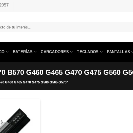
2957
CO
BATERÍAS
CARGADORES
TECLADOS
PANTALLAS
470 B570 G460 G465 G470 G475 G560 G5
 G460 G465 G470 G475 G560 G565 G570”
Comprar
Despues