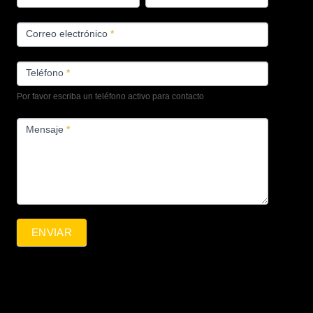
Correo electrónico
*
Teléfono
*
Por favor escriba un teléfono activo para contacto
Mensaje
*
ENVIAR