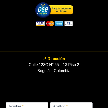
📍 Dirección
Calle 128C N° 55 – 13 Piso 2
Bogotá – Colombia
FORMULARIO
Nombre
*
Apellido
*
PRODUCTOS