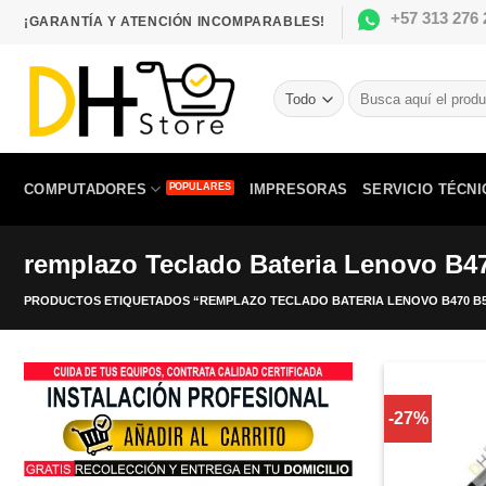
Saltar
+57 313 276 
¡GARANTÍA Y ATENCIÓN INCOMPARABLES!
al
contenido
Buscar
por:
COMPUTADORES
IMPRESORAS
SERVICIO TÉCNI
remplazo Teclado Bateria Lenovo B
PRODUCTOS ETIQUETADOS “REMPLAZO TECLADO BATERIA LENOVO B470 B570
-27%