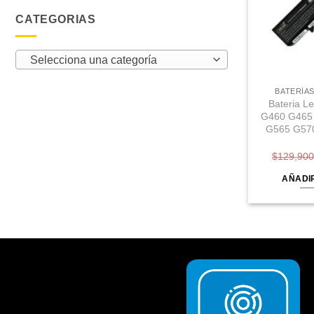
CATEGORIAS
Selecciona una categoría
BATERÍAS
Bateria L
G460 G465
G565 G57
$
129,900
AÑADI