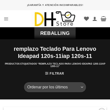
Saltar
¡GARANTÍA Y ATENCIÓN INCOMPARABLES!
al
contenido
REBALLING
remplazo Teclado Para Lenovo
Ideapad 120s-11iap 120s-11
PRODUCTOS ETIQUETADOS “REMPLAZO TECLADO PARA LENOVO IDEAPAD 120S-11IAP
120S-11”
FILTRAR