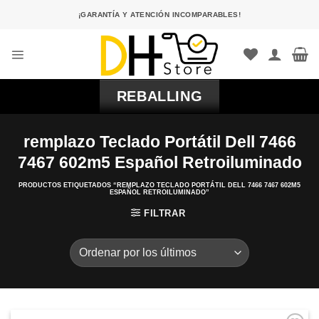
Saltar
¡GARANTÍA Y ATENCIÓN INCOMPARABLES!
al
contenido
REBALLING
remplazo Teclado Portátil Dell 7466
7467 602m5 Español Retroiluminado
PRODUCTOS ETIQUETADOS “REMPLAZO TECLADO PORTÁTIL DELL 7466 7467 602M5
ESPAÑOL RETROILUMINADO”
FILTRAR