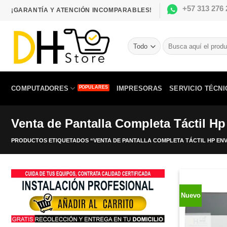
Saltar
+57 313 276 
¡GARANTÍA Y ATENCIÓN INCOMPARABLES!
al
contenido
Buscar
por:
COMPUTADORES
IMPRESORAS
SERVICIO TÉCNI
Venta de Pantalla Completa Táctil Hp
PRODUCTOS ETIQUETADOS “VENTA DE PANTALLA COMPLETA TÁCTIL HP ENVY 
Nuevo