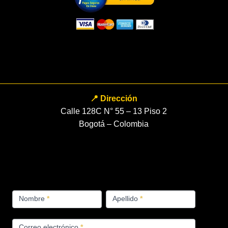
📍 Dirección
Calle 128C N° 55 – 13 Piso 2
Bogotá – Colombia
FORMULARIO
Nombre
*
Apellido
*
PRODUCTOS
Correo electrónico
*