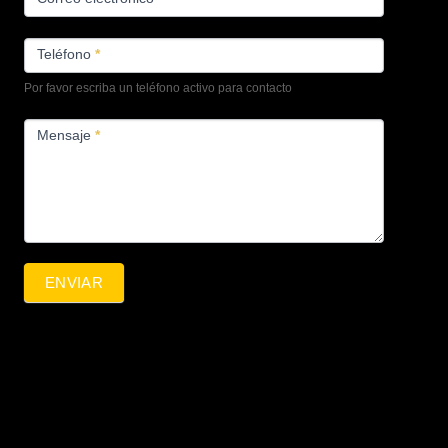
Teléfono
*
Por favor escriba un teléfono activo para contacto
Mensaje
*
ENVIAR