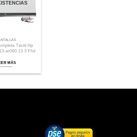
XISTENCIAS
ANTALLAS
ompleta Táctil Hp
13-ar000 13.3 Fhd
EER MÁS