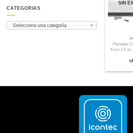
SIN E
CATEGORIAS
Selecciona una categoría
P
Pantalla C
Envy 13-ar 
L