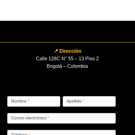
📍 Dirección
Calle 128C N° 55 – 13 Piso 2
Bogotá – Colombia
FORMULARIO
Nombre
*
Apellido
*
PRODUCTOS
Correo electrónico
*
Teléfono
*