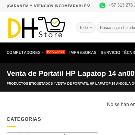
Saltar
+57 313 276 
¡GARANTÍA Y ATENCIÓN INCOMPARABLES!
al
contenido
Buscar
por:
COMPUTADORES
IMPRESORAS
SERVICIO TÉCNI
Venta de Portatil HP Lapatop 14 an
PRODUCTOS ETIQUETADOS “VENTA DE PORTATIL HP LAPATOP 14 AN009LA QU
No se han en
CATEGORIAS