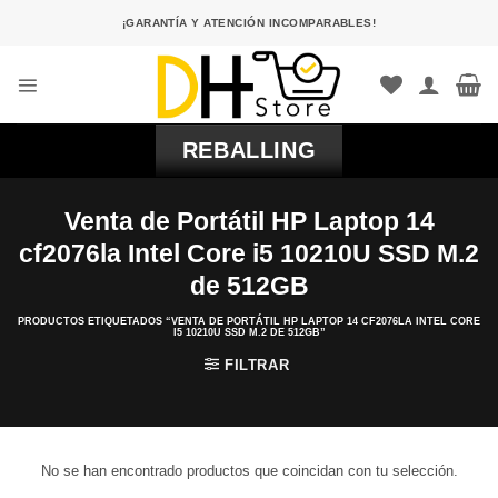
Saltar
¡GARANTÍA Y ATENCIÓN INCOMPARABLES!
al
contenido
REBALLING
Venta de Portátil HP Laptop 14
cf2076la Intel Core i5 10210U SSD M.2
de 512GB
PRODUCTOS ETIQUETADOS “VENTA DE PORTÁTIL HP LAPTOP 14 CF2076LA INTEL CORE
I5 10210U SSD M.2 DE 512GB”
FILTRAR
No se han encontrado productos que coincidan con tu selección.