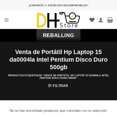
Saltar
¡GARANTÍA Y ATENCIÓN INCOMPARABLES!
al
contenido
REBALLING
Venta de Portátil Hp Laptop 15
da0004la Intel Pentium Disco Duro
500gb
PRODUCTOS ETIQUETADOS “VENTA DE PORTÁTIL HP LAPTOP 15 DA0004LA INTEL
PENTIUM DISCO DURO 500GB”
FILTRAR
No se han encontrado productos que coincidan con tu selección.