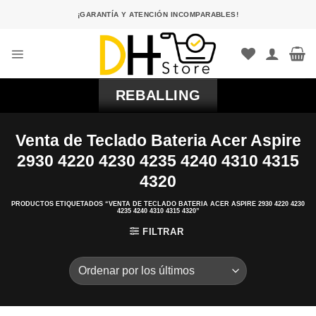
Saltar
¡GARANTÍA Y ATENCIÓN INCOMPARABLES!
al
contenido
REBALLING
Venta de Teclado Bateria Acer Aspire
2930 4220 4230 4235 4240 4310 4315
4320
PRODUCTOS ETIQUETADOS “VENTA DE TECLADO BATERIA ACER ASPIRE 2930 4220 4230
4235 4240 4310 4315 4320”
FILTRAR