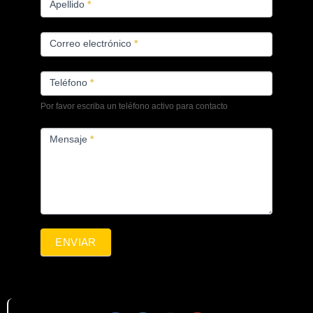
Apellido
*
Correo electrónico
*
Teléfono
*
Por favor escriba un teléfono activo para contacto
Mensaje
*
ENVIAR