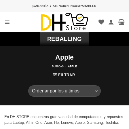
Saltar
¡GARANTÍA Y ATENCIÓN INCOMPARABLES!
al
contenido
REBALLING
Apple
MARCAS
/
APPLE
FILTRAR
En DH STORE encuentras gran variedad de computadores y repuestos
para Laptop, All in One, Acer, Hp, Lenovo, Apple, Samsung, Toshiba.