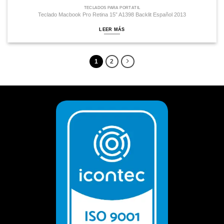
TECLADOS PARA PORTÁTIL
Teclado Macbook Pro Retina 15” A1398 Backlit Español 2013
LEER MÁS
1
2