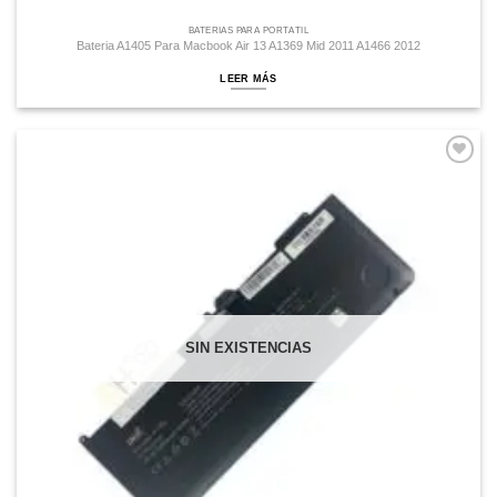
BATERÍAS PARA PORTÁTIL
Bateria A1405 Para Macbook Air 13 A1369 Mid 2011 A1466 2012
LEER MÁS
Comprar
Despues
SIN EXISTENCIAS