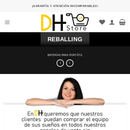
Saltar
¡GARANTÍA Y ATENCIÓN INCOMPARABLES!
al
contenido
REBALLING
BATERÍAS PARA PORTÁTIL