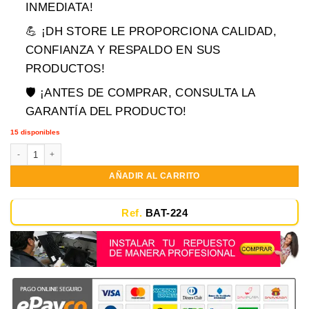
era:
es:
INMEDIATA!
$119,900.00.
$89,900.00.
💪 ¡DH STORE LE PROPORCIONA CALIDAD,
CONFIANZA Y RESPALDO EN SUS
PRODUCTOS!
🛡️ ¡ANTES DE COMPRAR, CONSULTA LA
GARANTÍA DEL PRODUCTO!
15 disponibles
Bateria Asus A31n1519 X540y X540 X540l X540la X540lj 11.1V-2200 mAh 2
AÑADIR AL CARRITO
Ref.
BAT-224