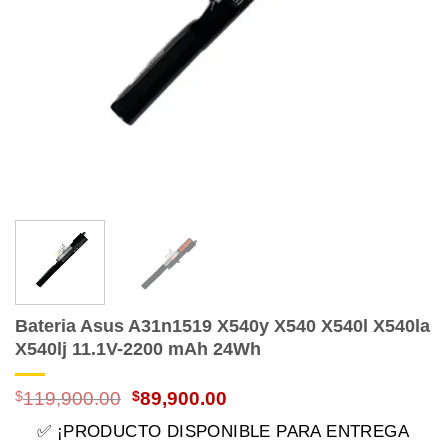
Bateria Asus A31n1519 X540y X540 X540l X540la
X540lj 11.1V-2200 mAh 24Wh
El
El
$
119,900.00
$
89,900.00
precio
precio
✅ ¡PRODUCTO DISPONIBLE PARA ENTREGA
original
actual