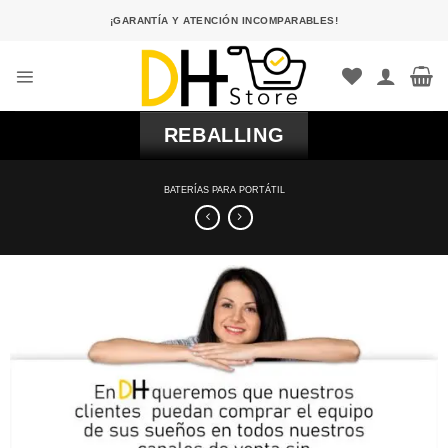
Saltar
¡GARANTÍA Y ATENCIÓN INCOMPARABLES!
al
contenido
REBALLING
BATERÍAS PARA PORTÁTIL