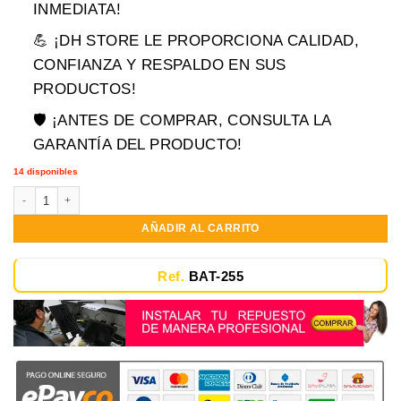
era:
es:
INMEDIATA!
$204,900.00.
$114,900.00.
💪 ¡DH STORE LE PROPORCIONA CALIDAD,
CONFIANZA Y RESPALDO EN SUS
PRODUCTOS!
🛡️ ¡ANTES DE COMPRAR, CONSULTA LA
GARANTÍA DEL PRODUCTO!
14 disponibles
Batería Hp X360 Bk03xl 916811-855 Nueva 11.55V-3000mAh 35Wh cantidad
AÑADIR AL CARRITO
Ref.
BAT-255