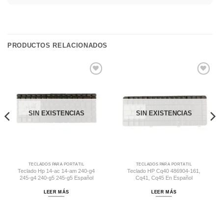
PRODUCTOS RELACIONADOS
Comprar
Comprar
Despues
Despues
SIN EXISTENCIAS
SIN EXISTENCIAS
TECLADOS PARA PORTÁTIL
TECLADOS PARA PORTÁTIL
Teclado Hp 14-ac 14-am 240-g4
Teclado HP Cq40 486904-161,
245-g4 240-g5 245-g5 Español
Cq41, Cq45 En Español
LEER MÁS
LEER MÁS