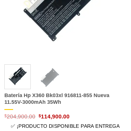
Batería Hp X360 Bk03xl 916811-855 Nueva
11.55V-3000mAh 35Wh
El
El
$
204,900.00
$
114,900.00
precio
precio
✅ ¡PRODUCTO DISPONIBLE PARA ENTREGA
original
actual