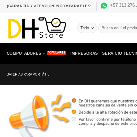
Saltar
+57 313 276 
¡GARANTÍA Y ATENCIÓN INCOMPARABLES!
al
contenido
Buscar
por:
COMPUTADORES
IMPRESORAS
SERVICIO TÉCNI
BATERÍAS PARA PORTÁTIL