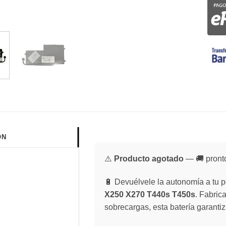
ÓN
⚠️
Producto agotado
— 🚚 pronto
🔋 Devuélvele la autonomía a tu po
X250 X270 T440s T450s
. Fabric
sobrecargas, esta batería garantiz