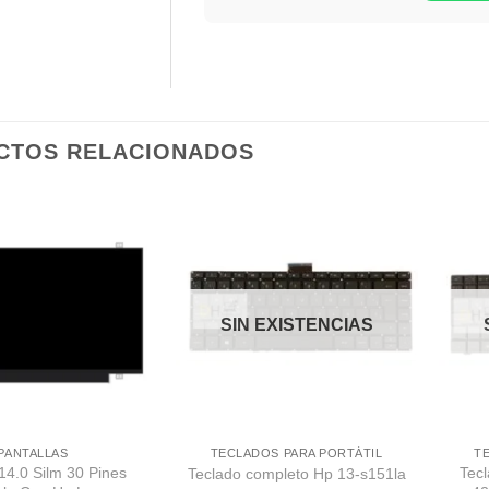
CTOS RELACIONADOS
Comprar
Comprar
Despues
Despues
SIN EXISTENCIAS
PANTALLAS
TECLADOS PARA PORTÁTIL
T
 14.0 Silm 30 Pines
Tec
Teclado completo Hp 13-s151la