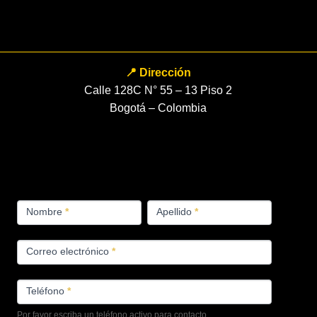
📍 Dirección
Calle 128C N° 55 – 13 Piso 2
Bogotá – Colombia
FORMULARIO
Nombre
*
Apellido
*
PRODUCTOS
Correo electrónico
*
Teléfono
*
Por favor escriba un teléfono activo para contacto