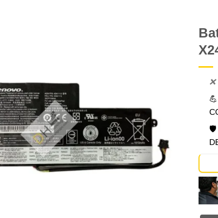
Ba
X2
Comprar
Despues
❌

C

D