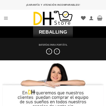
Saltar
¡GARANTÍA Y ATENCIÓN INCOMPARABLES!
al
contenido
REBALLING
BATERÍAS PARA PORTÁTIL