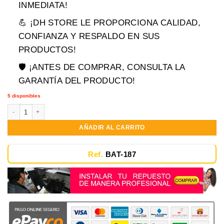
era:
es:
INMEDIATA!
$119,900.00.
$79,900.00.
💪 ¡DH STORE LE PROPORCIONA CALIDAD,
CONFIANZA Y RESPALDO EN SUS
PRODUCTOS!
🛡️ ¡ANTES DE COMPRAR, CONSULTA LA
GARANTÍA DEL PRODUCTO!
5 disponibles
Bateria Pila Acer 4733z 4333 4625 4741 6 Celdas 11.1v 4400mAh 49Wh cant
AÑADIR AL CARRITO
Ref.
BAT-187