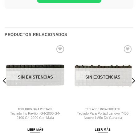
PRODUCTOS RELACIONADOS
Comprar
Comprar
Despues
Despues
SIN EXISTENCIAS
SIN EXISTENCIAS
TECLADOS PARA PORTÁTIL
TECLADOS PARA PORTÁTIL
Teclado Hp Pavilion G4-2000 G4-
Teclado Para Portatil Lenovo Y450
2100 G4-2200 Con Malla
Nuevo 1 Año De Garantia
LEER MÁS
LEER MÁS
0.