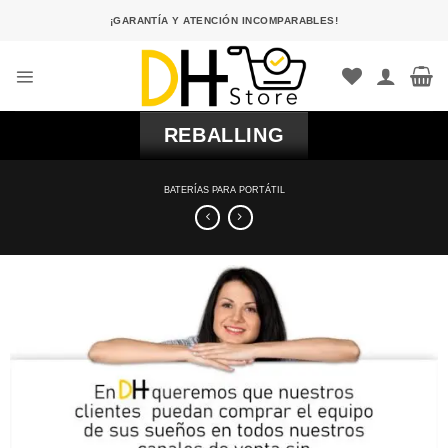
Saltar
¡GARANTÍA Y ATENCIÓN INCOMPARABLES!
al
contenido
REBALLING
BATERÍAS PARA PORTÁTIL