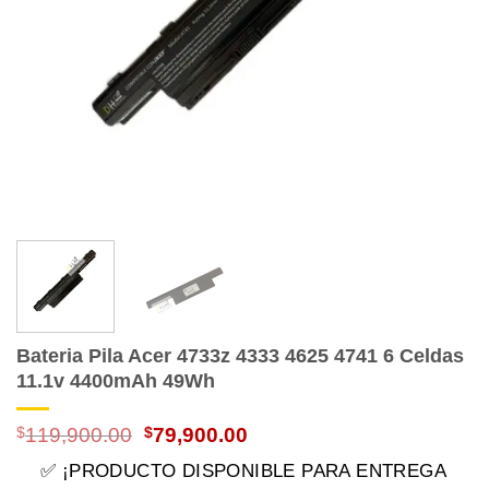
Bateria Pila Acer 4733z 4333 4625 4741 6 Celdas
11.1v 4400mAh 49Wh
El
El
$
119,900.00
$
79,900.00
precio
precio
✅ ¡PRODUCTO DISPONIBLE PARA ENTREGA
original
actual