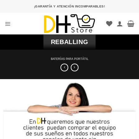
Saltar
¡GARANTÍA Y ATENCIÓN INCOMPARABLES!
al
contenido
REBALLING
BATERÍAS PARA PORTÁTIL