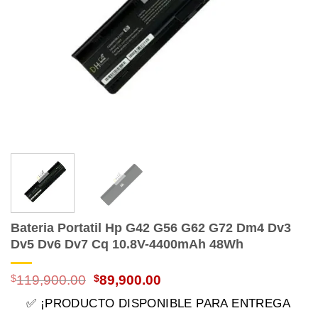
Bateria Portatil Hp G42 G56 G62 G72 Dm4 Dv3
Dv5 Dv6 Dv7 Cq 10.8V-4400mAh 48Wh
El
El
$
119,900.00
$
89,900.00
precio
precio
✅ ¡PRODUCTO DISPONIBLE PARA ENTREGA
original
actual