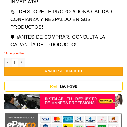
era:
es:
INMEDIATA!
$119,900.00.
$89,900.00.
💪 ¡DH STORE LE PROPORCIONA CALIDAD,
CONFIANZA Y RESPALDO EN SUS
PRODUCTOS!
🛡️ ¡ANTES DE COMPRAR, CONSULTA LA
GARANTÍA DEL PRODUCTO!
10 disponibles
Bateria Portatil Hp G42 G56 G62 G72 Dm4 Dv3 Dv5 Dv6 Dv7 Cq 10.8V-440
AÑADIR AL CARRITO
Ref.
BAT-196