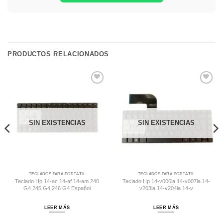
PRODUCTOS RELACIONADOS
Comprar
Comprar
Despues
Despues
SIN EXISTENCIAS
SIN EXISTENCIAS
TECLADOS PARA PORTÁTIL
TECLADOS PARA PORTÁTIL
Teclado Hp 14-ac 14-af 14-am 240
Teclado Hp 14-v006la 14-v007la 14-
G4 245 G4 246 G4 Español
v203la 14-v204la 14-v
LEER MÁS
LEER MÁS