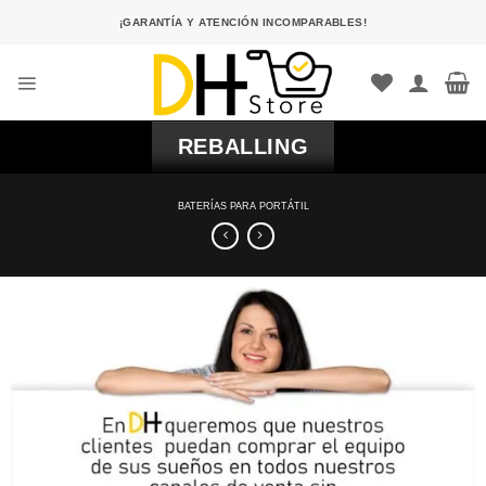
Saltar
¡GARANTÍA Y ATENCIÓN INCOMPARABLES!
al
contenido
REBALLING
BATERÍAS PARA PORTÁTIL