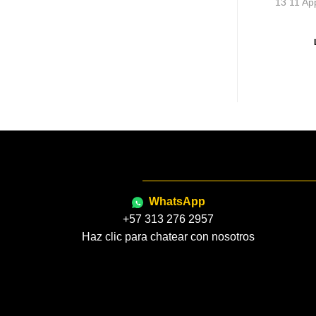
5a) Original
6.15a Aguja Azul Punta 4.5*3.0
13 11 Ap
 MÁS
LEER MÁS
WhatsApp
+57 313 276 2957
Haz clic para chatear con nosotros