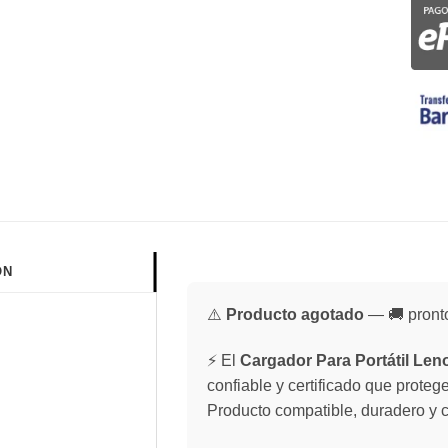
ÓN
⚠️
Producto agotado
— 🚚 pronto
⚡ El
Cargador Para Portátil Leno
confiable y certificado que proteg
Producto compatible, duradero y c