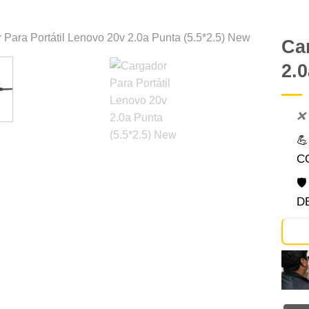
Ca
2.0
Comprar
Despues
❌

C

D