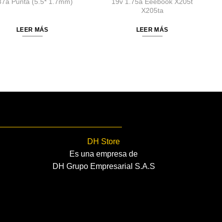
37a Punta (5.5* 1.7mm)
19v 1.75a Eeebook X205t
X205ta
LEER MÁS
LEER MÁS
DH Store
Es una empresa de
DH Grupo Empresarial S.A.S