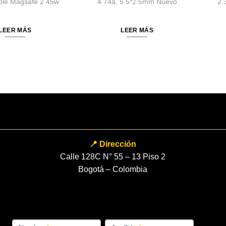
ple Magsafe 2 45w
4.74a, 5.5*2.5mm Nuevo
2.
LEER MÁS
LEER MÁS
📍 Dirección
Calle 128C N° 55 – 13 Piso 2
Bogotá – Colombia
FORMULARIO