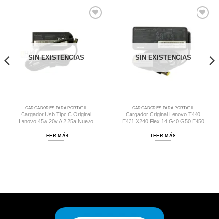
Comprar
Comprar
Despues
Despues
SIN EXISTENCIAS
SIN EXISTENCIAS
CARGADORES PARA PORTATIL
CARGADORES PARA PORTATIL
Cargador Usb Tipo C Original
Cargador Original Lenovo T440
Lenovo 45w 20v A 2.25a Nuevo
E431 X240 Flex 14 G40 G50 E450
LEER MÁS
LEER MÁS