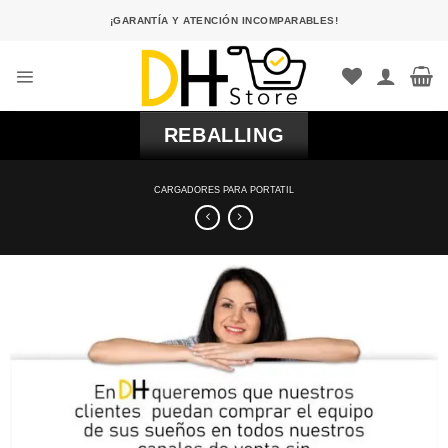
Saltar
¡GARANTÍA Y ATENCIÓN INCOMPARABLES!
al
contenido
REBALLING
CARGADORES PARA PORTATIL