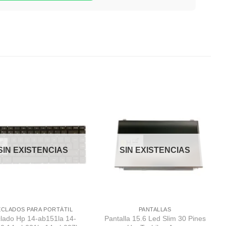
Comprar
Comprar
Despues
Despues
SIN EXISTENCIAS
SIN EXISTENCIAS
ECLADOS PARA PORTÁTIL
PANTALLAS
clado Hp 14-ab151la 14-
Pantalla 15.6 Led Slim 30 Pines