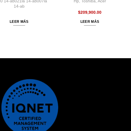
0 14-ab021la 14-ab007la
Hp, Toshiba, Acer
14-ab
$
209,900.00
LEER MÁS
LEER MÁS