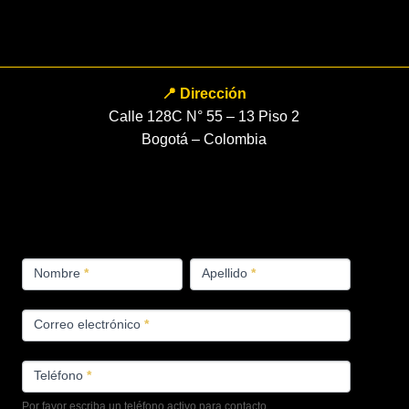
📍 Dirección
Calle 128C N° 55 – 13 Piso 2
Bogotá – Colombia
FORMULARIO
Nombre
*
Apellido
*
PRODUCTOS
Correo electrónico
*
Teléfono
*
Por favor escriba un teléfono activo para contacto