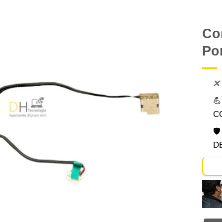
Co
Po
Comprar
Despues
❌

C

D