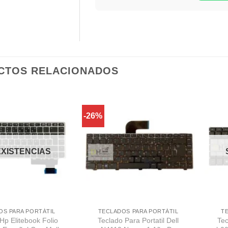
CTOS RELACIONADOS
-26%
Comprar
Comprar
Despues
Despues
EXISTENCIAS
OS PARA PORTÁTIL
TECLADOS PARA PORTÁTIL
T
Hp Elitebook Folio
Teclado Para Portatil Dell
Te