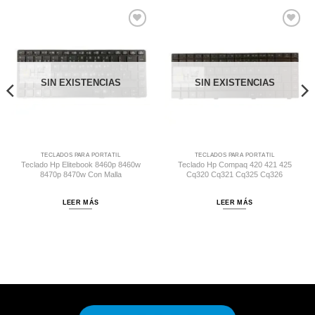
Comprar
Comprar
Despues
Despues
SIN EXISTENCIAS
SIN EXISTENCIAS
TECLADOS PARA PORTÁTIL
TECLADOS PARA PORTÁTIL
Teclado Hp Elitebook 8460p 8460w
Teclado Hp Compaq 420 421 425
8470p 8470w Con Malla
Cq320 Cq321 Cq325 Cq326
LEER MÁS
LEER MÁS