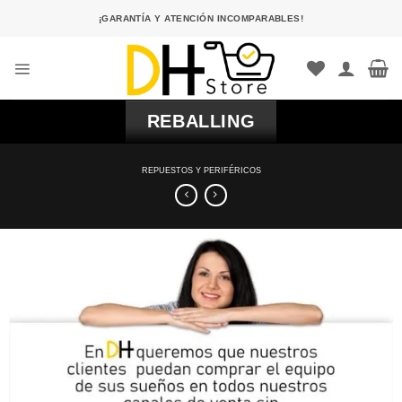
Saltar
¡GARANTÍA Y ATENCIÓN INCOMPARABLES!
al
contenido
REBALLING
REPUESTOS Y PERIFÉRICOS