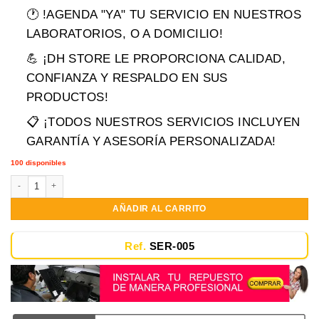
precio
precio
🕐 !AGENDA "YA" TU SERVICIO EN NUESTROS
original
actual
era:
es:
LABORATORIOS, O A DOMICILIO!
$139,900.00.
$104,900.00.
💪 ¡DH STORE LE PROPORCIONA CALIDAD,
CONFIANZA Y RESPALDO EN SUS
PRODUCTOS!
📋 ¡TODOS NUESTROS SERVICIOS INCLUYEN
GARANTÍA Y ASESORÍA PERSONALIZADA!
100 disponibles
Instalación de Teclados para Portátiles cantidad
AÑADIR AL CARRITO
Ref.
SER-005