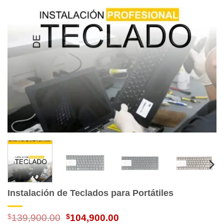
Instalación de Teclados para Portátiles
El
El
$
139,900.00
$
104,900.00