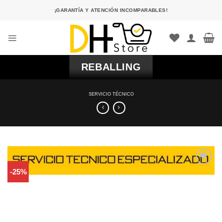
Saltar
¡GARANTÍA Y ATENCIÓN INCOMPARABLES!
al
contenido
REBALLING
SERVICIO TÉCNICO
-25%
Comprar
Despues