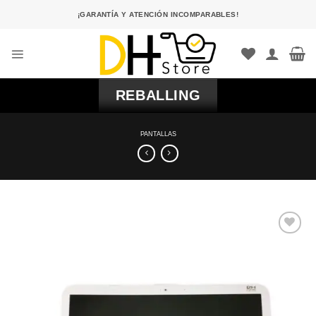
Saltar
¡GARANTÍA Y ATENCIÓN INCOMPARABLES!
al
contenido
REBALLING
PANTALLAS
Comprar
Despues