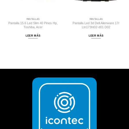
PANTALLAS
PANTALLAS
Pantalla 15.6 Led Slim 40 Pines Hp,
Pantalla Led 3d Dell Alienware 17r
Toshiba, Acer
Ltn173ht02-d01 D02
LEER MÁS
LEER MÁS