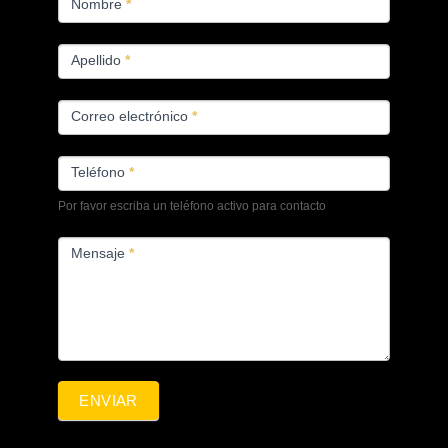
PRODUCTOS
Nombre
*
Apellido
*
Correo electrónico
*
Teléfono
*
Por favor escriba un teléfono activo para contacto
Mensaje
*
ENVIAR