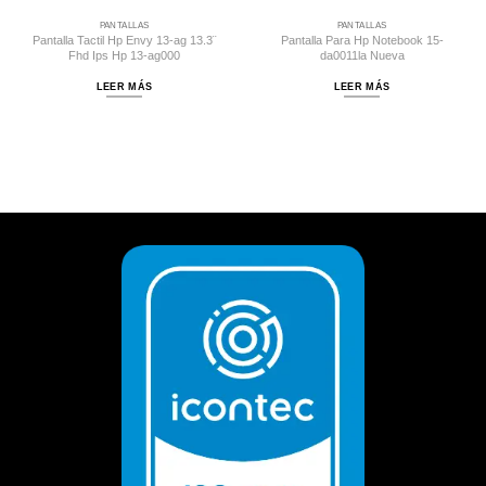
PANTALLAS
PANTALLAS
Pantalla Tactil Hp Envy 13-ag 13.3¨
Pantalla Para Hp Notebook 15-
Fhd Ips Hp 13-ag000
da0011la Nueva
LEER MÁS
LEER MÁS