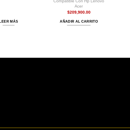
Compatible Con Hp Lenovo
Acer
$
209,900.00
LEER MÁS
AÑADIR AL CARRITO