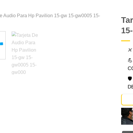
Tar
15
Comprar
Despues
❌

C

D