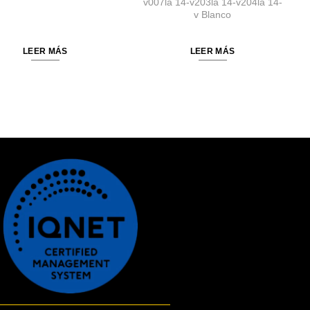
v007la 14-v203la 14-v204la 14-
v Blanco
LEER MÁS
LEER MÁS