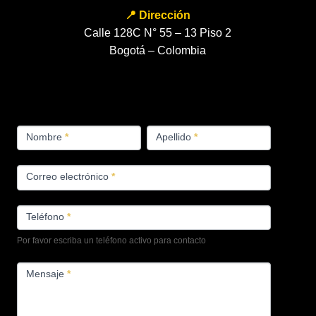
📍 Dirección
Calle 128C N° 55 – 13 Piso 2
Bogotá – Colombia
FORMULARIO
Nombre
*
Apellido
*
PRODUCTOS
Correo electrónico
*
Teléfono
*
Por favor escriba un teléfono activo para contacto
Mensaje
*