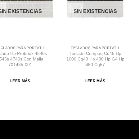
SIN EXISTENCIAS
SIN EXISTENCIAS
ECLADOS PARA PORTÁTIL
TECLADOS PARA PORTÁTIL
clado Hp Probook 4540s
Teclado Compaq Cq45 Hp
545s 4740s Con Malla
1000 Cq43 Hp 430 Hp G4 Hp
701485-001
450 Cq57
LEER MÁS
LEER MÁS