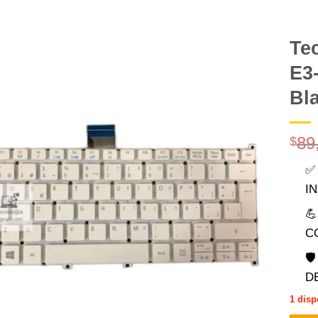
Te
E3-
Comprar
Despues
Bl
89
$
✅
I

C

D
1 disp