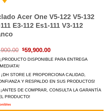
clado Acer One V5-122 V5-132
111 E3-112 Es1-111 V3-112
anco
El
El
,900.00
59,900.00
$
precio
precio
 ¡PRODUCTO DISPONIBLE PARA ENTREGA
original
actual
NMEDIATA!
era:
es:
$89,900.00.
$59,900.00.
 ¡DH STORE LE PROPORCIONA CALIDAD,
ONFIANZA Y RESPALDO EN SUS PRODUCTOS!
️ ¡ANTES DE COMPRAR, CONSULTA LA GARANTÍA
EL PRODUCTO!
onibles