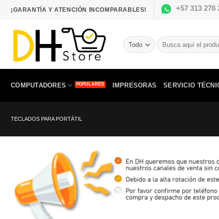
Saltar
+57 313 276 
¡GARANTÍA Y ATENCIÓN INCOMPARABLES!
al
contenido
Buscar
por:
COMPUTADORES
IMPRESORAS
SERVICIO TÉCNI
TECLADOS PARA PORTÁTIL