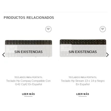
PRODUCTOS RELACIONADOS
Comprar
Comprar
Despues
Despues
SIN EXISTENCIAS
SIN EXISTENCIAS
TECLADOS PARA PORTÁTIL
TECLADOS PARA PORTÁTIL
Teclado Hp Compaq Compatible Con
Teclado Hp Stream 13-c 14-p Negro
G42 Cq42 En Español
En Español
LEER MÁS
LEER MÁS