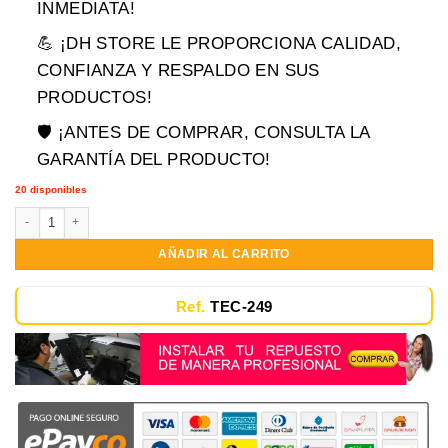
era:
es:
INMEDIATA!
$94,900.00.
$69,900.00.
💪 ¡DH STORE LE PROPORCIONA CALIDAD,
CONFIANZA Y RESPALDO EN SUS
PRODUCTOS!
🛡️ ¡ANTES DE COMPRAR, CONSULTA LA
GARANTÍA DEL PRODUCTO!
20 disponibles
Teclado Asus K42 A42 K42j A42j K42f Con Marco En Español cantidad
AÑADIR AL CARRITO
Ref.
TEC-249