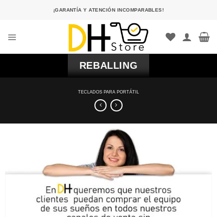
Saltar
¡GARANTÍA Y ATENCIÓN INCOMPARABLES!
al
contenido
REBALLING
TECLADOS PARA PORTÁTIL