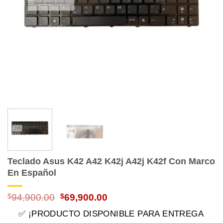
Teclado Asus K42 A42 K42j A42j K42f Con Marco
En Español
El
El
$
94,900.00
$
69,900.00
precio
precio
✅ ¡PRODUCTO DISPONIBLE PARA ENTREGA
original
actual