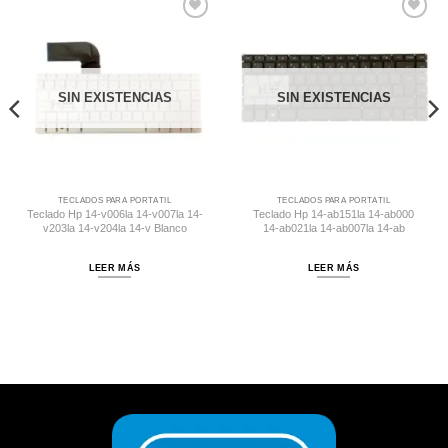
Comprar
Comprar
Despues
Despues
SIN EXISTENCIAS
SIN EXISTENCIAS
TECLADOS PARA PORTÁTIL
TECLADOS PARA PORTÁTIL
Teclado Hp 14-v006la 14-v007la 14-
Teclado Hp 14-ab151la 14-ab000
v203la 14-v204la 14-v Blanco
14-ab021la 14-ab007la 14-ab
LEER MÁS
LEER MÁS