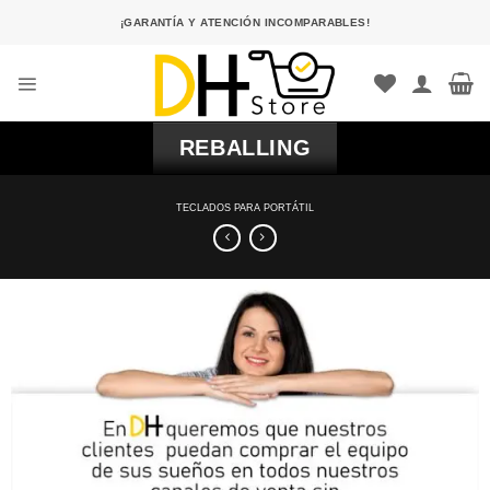
Saltar
¡GARANTÍA Y ATENCIÓN INCOMPARABLES!
al
contenido
REBALLING
TECLADOS PARA PORTÁTIL