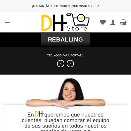
Saltar
¡GARANTÍA Y ATENCIÓN INCOMPARABLES!
al
contenido
REBALLING
TECLADOS PARA PORTÁTIL