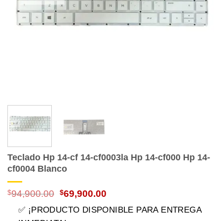
Teclado Hp 14-cf 14-cf0003la Hp 14-cf000 Hp 14-
cf0004 Blanco
El
El
$
94,900.00
$
69,900.00
precio
precio
✅ ¡PRODUCTO DISPONIBLE PARA ENTREGA
original
actual