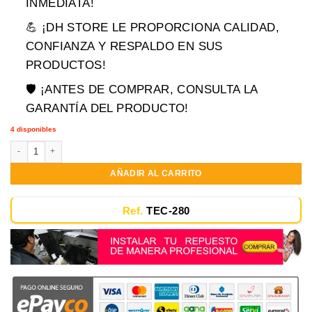
era:
es:
INMEDIATA!
$94,900.00.
$69,900.00.
💪 ¡DH STORE LE PROPORCIONA CALIDAD,
CONFIANZA Y RESPALDO EN SUS
PRODUCTOS!
🛡️ ¡ANTES DE COMPRAR, CONSULTA LA
GARANTÍA DEL PRODUCTO!
4 disponibles
Teclado Hp 14-cf 14-cf0003la Hp 14-cf000 Hp 14-cf0004 Blanco cantidad
AÑADIR AL CARRITO
Ref.
TEC-280