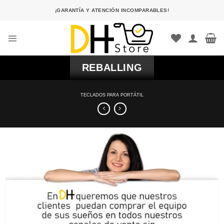
Saltar
¡GARANTÍA Y ATENCIÓN INCOMPARABLES!
al
contenido
REBALLING
TECLADOS PARA PORTÁTIL