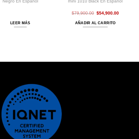
Negro En Español
mini 1010 Black En Español
El
El
$
79,900.00
$
54,900.00
precio
precio
original
actual
LEER MÁS
AÑADIR AL CARRITO
era:
es:
$79,900.00.
$54,900.0