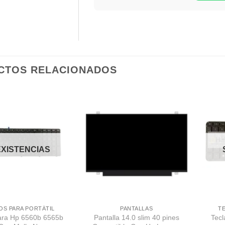
CTOS RELACIONADOS
Comprar
Comprar
Despues
Despues
EXISTENCIAS
OS PARA PORTÁTIL
PANTALLAS
T
ara Hp 6560b 6565b
Pantalla 14.0 slim 40 pines
Tecl