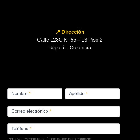
📍 Dirección
Calle 128C N° 55 – 13 Piso 2
Bogotá – Colombia
FORMULARIO
Nombre
*
Apellido
*
PRODUCTOS
Correo electrónico
*
Teléfono
*
Por favor escriba un teléfono activo para contacto