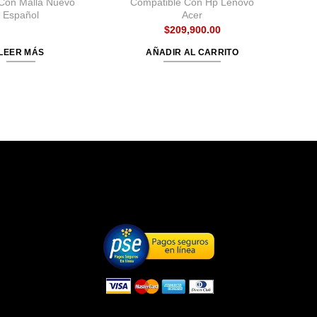
Con Malla Nuevo
Compatible Con Hp Lenovo
Español
Acer
$
209,900.00
LEER MÁS
AÑADIR AL CARRITO