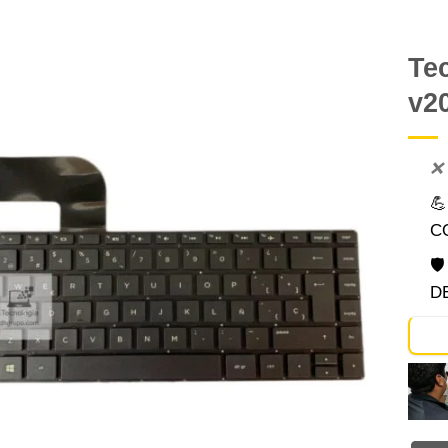
Tec
v20
Comprar
Despues
❌

C

D