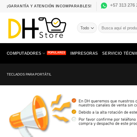
Saltar
+57 313 276 
¡GARANTÍA Y ATENCIÓN INCOMPARABLES!
al
contenido
Buscar
por:
COMPUTADORES
IMPRESORAS
SERVICIO TÉCNI
TECLADOS PARA PORTÁTIL