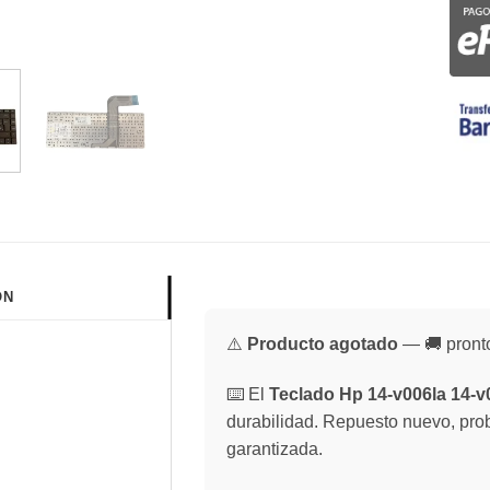
ÓN
⚠️
Producto agotado
— 🚚 pronto
⌨️ El
Teclado Hp 14-v006la 14-v0
durabilidad. Repuesto nuevo, prob
garantizada.