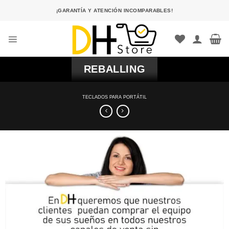
Saltar
¡GARANTÍA Y ATENCIÓN INCOMPARABLES!
al
contenido
REBALLING
TECLADOS PARA PORTÁTIL