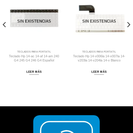
Comprar
Comprar
Despues
Despues
SIN EXISTENCIAS
SIN EXISTENCIAS
TECLADOS PARA PORTÁTIL
TECLADOS PARA PORTÁTIL
Teclado Hp 14-ac 14-af 14-am 240
Teclado Hp 14-v006la 14-v007la 14-
G4 245 G4 246 G4 Español
v203la 14-v204la 14-v Blanco
LEER MÁS
LEER MÁS