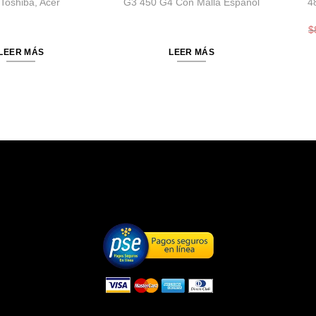
 Toshiba, Acer
G3 450 G4 Con Malla Español
4
$
LEER MÁS
LEER MÁS