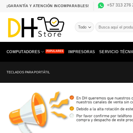
Saltar
+57 313 276 
¡GARANTÍA Y ATENCIÓN INCOMPARABLES!
al
contenido
Buscar
por:
COMPUTADORES
IMPRESORAS
SERVICIO TÉCNI
TECLADOS PARA PORTÁTIL