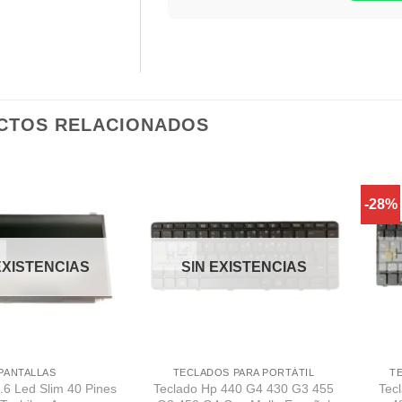
CTOS RELACIONADOS
-28%
Comprar
Comprar
Despues
Despues
EXISTENCIAS
SIN EXISTENCIAS
PANTALLAS
TECLADOS PARA PORTÁTIL
T
5.6 Led Slim 40 Pines
Teclado Hp 440 G4 430 G3 455
Tec