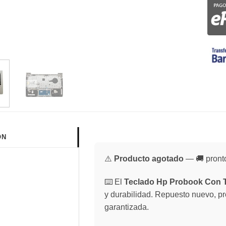
ÓN
⚠️
Producto agotado
— 🚚 pronto
⌨️ El
Teclado Hp Probook Con T
y durabilidad. Repuesto nuevo, pro
garantizada.