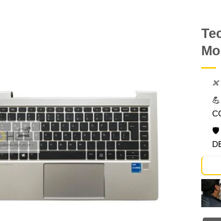
Te
Mo
Comprar
Despues
❌

C

D