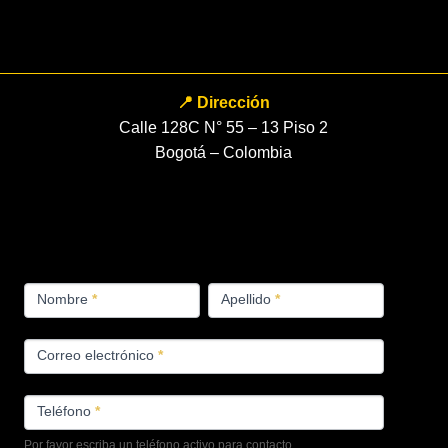
📍 Dirección
Calle 128C N° 55 – 13 Piso 2
Bogotá – Colombia
FORMULARIO
Nombre
*
Apellido
*
PRODUCTOS
Correo electrónico
*
Teléfono
*
Por favor escriba un teléfono activo para contacto